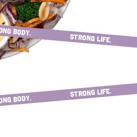
ong body.
strong life.
strong life.
ong body.