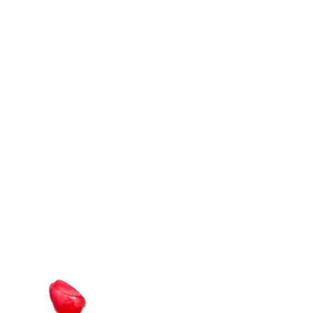
eat
bett
Verbinde Performance & Genuss mit unser
Genieße unglaublichen Geschmack und s
einer Mahlzeit!