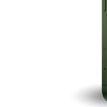
er.
en Fitness Gerichten.
tarke Nährwerte in