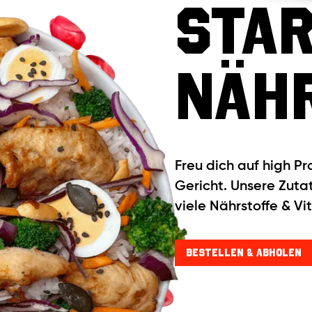
Sta
Näh
unseren zufriedenen Kunden
Freu dich auf high P
Gericht. Unsere Zut
viele Nährstoffe & Vi
bestellen & Abholen
bestellen & Abholen
bestellen & Abholen