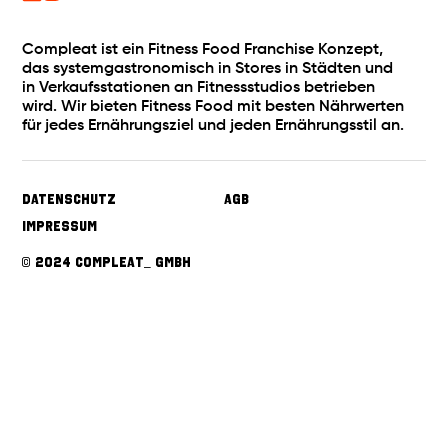
· Du kannst dein eigener Chef in unserem Franchise
Compleat ist ein Fitness Food Franchise Konzept,
System werden.
das systemgastronomisch in Stores in Städten und
in Verkaufsstationen an Fitnessstudios betrieben
Bezahlung
wird. Wir bieten Fitness Food mit besten Nährwerten
für jedes Ernährungsziel und jeden Ernährungsstil an.
· Stellvertretende/r Standortleiter/in ab 16,50 €
zuzüglich Benefits.
· Standortleiter/in ab 17,50 € zuzüglich Benefits.
Datenschutz
AGB
· Mögliche Gewinnbeteiligung nach längerer
Betriebszugehörigkeit.
Impressum
© 2024 Compleat_ GmbH