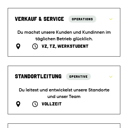
Verkauf & Service
Operations
Du machst unsere Kunden und Kundinnen im
täglichen Betrieb glücklich.
VZ, TZ, Werkstudent
Verkauf & Service
Standortleitung
Operative
Jetzt bewerben
Du leitest und entwickelst unsere Standorte
und unser Team
Vollzeit
Du unterstützt uns dabei, den Traum von gesundem
Fast Food mit großartigen Nährwerten umzusetzen
und unsere Kunden rundum glücklich zu machen.
Für unsere Kunden hast du selbst in der stressigsten